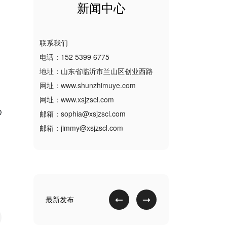
新闻中心
联系我们
电话：152 5399 6775
地址：山东省临沂市兰山区创业西路
网址：
www.shunzhimuye.com
网址：
www.xsjzscl.com
邮箱：sophia@xsjzscl.com
邮箱：jimmy@xsjzscl.com
最新发布