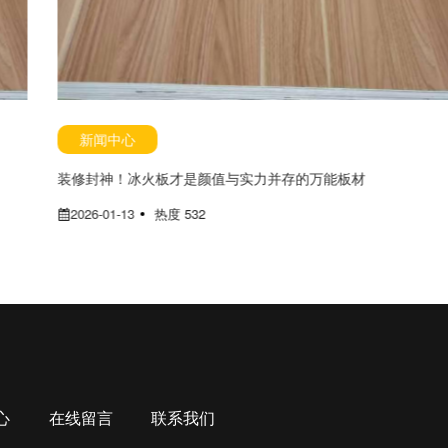
新闻中心
装修封神！冰火板才是颜值与实力并存的万能板材
2026-01-13
热度 532
心
在线留言
联系我们