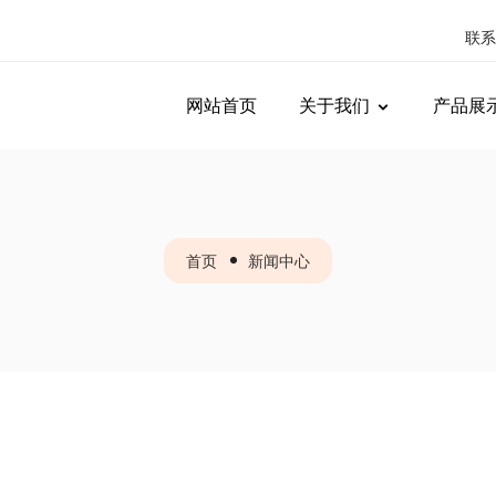
联系
网站首页
关于我们
产品展
首页
新闻中心