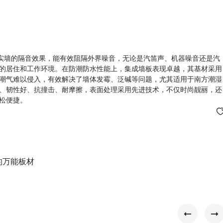
于实墙的隔音效果，能有效阻隔外界噪音，无论是汽笛声、机器噪音还是汽
适的居住和工作环境。在防潮防水性能上，集成墙板表现卓越，其基材采用
潮气难以侵入，有效解决了墙体发霉、泛碱等问题，尤其适用于南方潮湿
、韧性好、抗撞击、耐摩擦，表面处理采用先进技术，不仅时尚靓丽，还
松便捷。
的万能板材